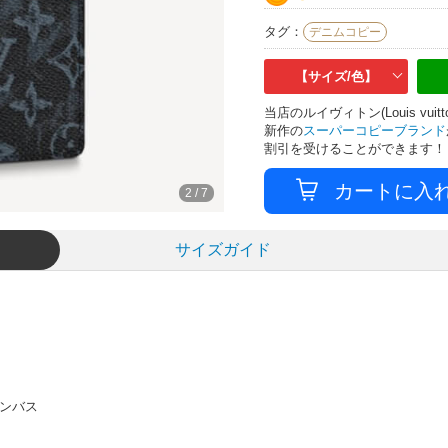
タグ：
デニムコピー
【サイズ/色】
当店のルイヴィトン(Louis v
新作の
スーパーコピーブランド
割引を受けることができます！
3
/
7
サイズガイド
ャンバス