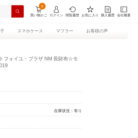
0
買い物かご
ログイン
閲覧履歴
お気に入り
購入履歴
会社概要
子
スマホケース
マフラー
お客様の声
トフォイユ・ブラザ NM 長財布☆モ
019
在庫状況：有り