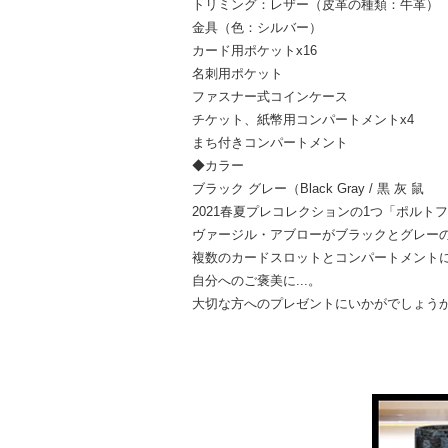
トリミング：レザー（皮革の種類：牛革）
金具（色：シルバー）
カード用ポケットx16
名刺用ポケット
ファスナー式コインケース
チケット、紙幣用コンパートメントx4
まち付きコンパートメント
◆カラー
ブラック グレー（Black Gray / 黒 灰 鼠
2021春夏プレコレクションの1つ「ポルト
ヴァージル・アブローがブラックとグレーの
複数のカードスロットとコンパートメント
自分へのご褒美に...。
大切な方へのプレゼントにいかがでしょう