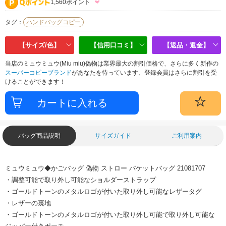
1,560ポイント
タグ：
ハンドバッグコピー
【サイズ/色】
【信用口コミ】
【返品・返金】
当店のミュウミュウ(Miu miu)偽物は業界最大の割引価格で、さらに多く新作の
スーパーコピーブランド
があなたを待っています、登録会員はさらに割引を受
けることができます！
バッグ商品説明
サイズガイド
ご利用案内
ミュウミュウ◆かごバッグ 偽物 ストロー バケットバッグ 21081707
・調整可能で取り外し可能なショルダーストラップ
・ゴールドトーンのメタルロゴが付いた取り外し可能なレザータグ
・レザーの裏地
・ゴールドトーンのメタルロゴが付いた取り外し可能で取り外し可能な