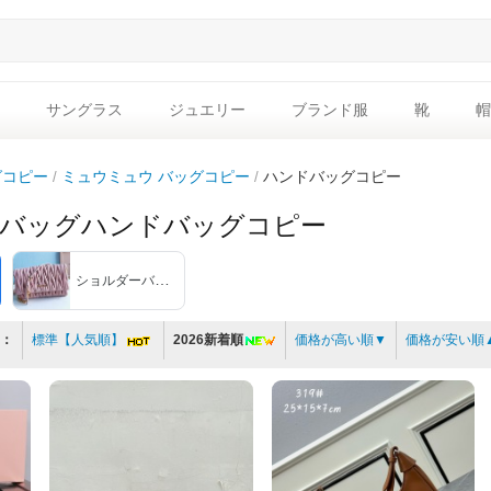
サングラス
ジュエリー
ブランド服
靴
帽
グコピー
ミュウミュウ バッグコピー
ハンドバッグコピー
 バッグハンドバッグコピー
ショルダーバッグ
：
標準【人気順】
2026新着順
価格が高い順▼
価格が安い順