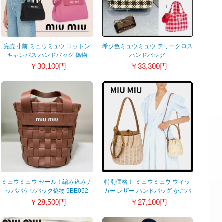
完売寸前 ミュウミュウ コットン
希少色ミュウミュウ テリークロス
キャンバス ハンドバッグ 偽物
ハンドバッグ
2WAY 5BA188ZKIF0410VOOO
5BA228_2F48_F057S_V_NOO
￥30,100円
￥33,300円
ミュウミュウ セール！編み込みナ
特別価格！ ミュウミュウ ウィッ
ッパバケツバック偽物 5BE052
カー レザー ハンドバッグ かごバ
ッグ 偽物5BE073_2BVU_F0KFZ
￥28,500円
￥27,100円