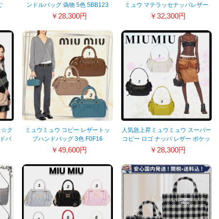
ご
ンドルバッグ 偽物 5色 5BB123
ミュウ マテラッセナッパレザー
_OOO
ハンドバッグ 5BA220
￥28,300円
￥32,300円
ウ☆ク
ミュウミュウ コピー レザートッ
人気急上昇ミュウミュウ スーパー
ンドバ
プハンドバッグ 3色 F0F16
コピー ロゴ ナッパ レザー ポケッ
VOOO
トバッグ 3色 2F8N_F0002
￥49,600円
￥28,300円