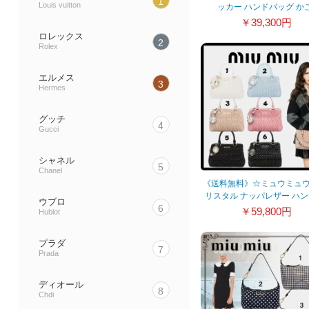
1
Louis vuitton
ッカー ハンドバッグ か
5BC125_2BVU_F0KFZ_V
￥39,300円
ロレックス
2
Rolex
エルメス
3
Hermes
グッチ
4
Gucci
シャネル
5
Chanel
《送料無料》☆ミュウミュ
リスタル ナッパレザー ハ
ウブロ
6
ッグ 6色 5BA067FVJF0002
￥59,800円
Hublot
プラダ
7
Prada
ディオール
8
Chdi