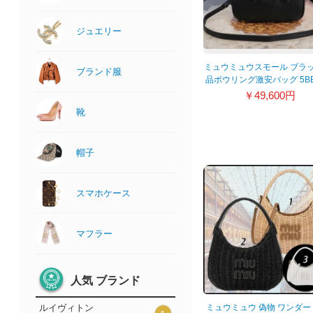
ジュエリー
ミュウミュウスモール ブラ
ブランド服
品ボウリング激安バッグ 5BB
￥49,600円
靴
帽子
スマホケース
マフラー
人気 ブランド
ミュウミュウ 偽物 ワンダー
ルイヴィトン