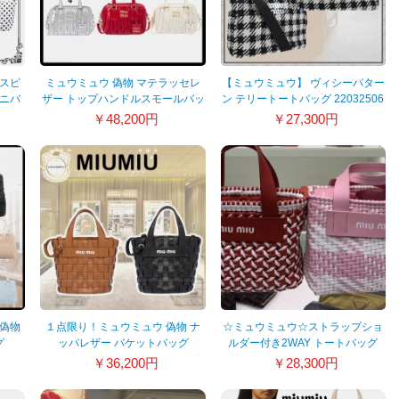
ウスピ
ミュウミュウ 偽物 マテラッセレ
【ミュウミュウ】 ヴィシーパター
ミニバ
ザー トップハンドルスモールバッ
ン テリートートバッグ 22032506
967
グ 6色
￥48,200円
￥27,300円
 偽物
１点限り！ミュウミュウ 偽物 ナ
☆ミュウミュウ☆ストラップショ
グ
ッパレザー バケットバッグ
ルダー付き2WAY トートバッグ
5BE052_2D8K
5BA077
￥36,200円
￥28,300円