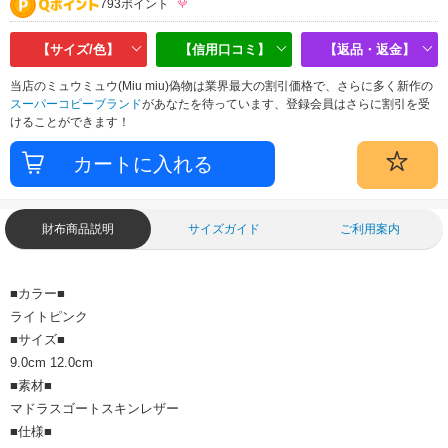
793ポイント
【サイズ/色】
【信用口コミ】
【返品・返金】
当店のミュウミュウ(Miu miu)偽物は業界最大の割引価格で、さらに多く新作の
スーパーコピーブランド
があなたを待っています、登録会員はさらに割引を受
けることができます！
財布商品説明
サイズガイド
ご利用案内
■カラー■
ライトピンク
■サイズ■
9.0cm 12.0cm
■素材■
マドラスゴートスキンレザー
■仕様■