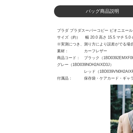
バッグ商品説明
プラダ プラダスーパーコピー ピオニエール Web 
サイズ（約） 幅 20.0 高さ 15.5 マチ 5.0 
※実測につき、測り方により誤差がでる場
素材： カーフレザー
商品コード： ブラック（1BD0392EMXF00
グレー（1BD039NOH2AIXD3J）
レッド（1BD039VN0H2AIXF0
付属品： 保存袋・ケアカード・ギャラ