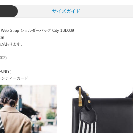
サイズガイド
Strap ショルダーバッグ City 1BD039
cm
合があります。
02)
NIY）
ンティーカード