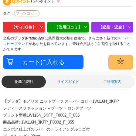
1,245ポイント
タグ：
ブーツコピー
【サイズ/色】
【信用口コミ】
【返品・返金】
当店のプラダ(Prada)偽物は業界最大の割引価格で、さらに多く新作の
スーパー
コピーブランド
があなたを待っています、登録会員はさらに割引を受けること
ができます！
靴商品説明
サイズガイド
ご利用案内
【プラダ】モノリス ニットブーツ スーパーコピー1W116N_3KFP
レディースファッション » ブーツ » ロングブーツ
ブランド型番1W116N_3KFP_F0002_F_055
商品品番: 1W116N_3KFP_F0002_F_055
エンボス仕上げのラバーのトライアングルロゴ付