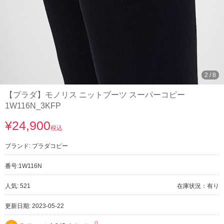
2
/
8
【プラダ】モノリス ニットブーツ スーパーコピー
1W116N_3KFP
¥24,900
税込
ブランド:
プラダコピー
番号:
1W116N
人気: 521
在庫状況：有り
更新日期: 2023-05-22