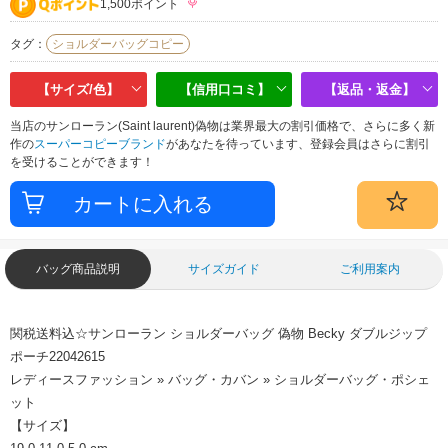
1,500ポイント
タグ：
ショルダーバッグコピー
【サイズ/色】
【信用口コミ】
【返品・返金】
当店のサンローラン(Saint laurent)偽物は業界最大の割引価格で、さらに多く新
作の
スーパーコピーブランド
があなたを待っています、登録会員はさらに割引
を受けることができます！
バッグ商品説明
サイズガイド
ご利用案内
関税送料込☆サンローラン ショルダーバッグ 偽物 Becky ダブルジップ
ポーチ22042615
レディースファッション » バッグ・カバン » ショルダーバッグ・ポシェ
ット
【サイズ】