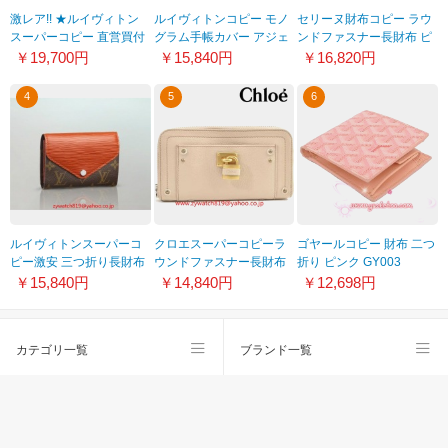
激レア!! ★ルイヴィトン
ルイヴィトンコピー モノ
セリーヌ財布コピー ラウ
スーパーコピー 直営買付
グラム手帳カバー アジェ
ンドファスナー長財布 ピ
★折りたたみ財布 コンパ
ンダPM パルトネール
ンク セリーヌ016
￥19,700円
￥15,840円
￥16,820円
クト N94731
R21029
4
5
6
ルイヴィトンスーパーコ
クロエスーパーコピーラ
ゴヤールコピー 財布 二つ
ピー激安 三つ折り長財布
ウンドファスナー長財布
折り ピンク GY003
人気 ルイヴィトン 財布
レザー パディントン
￥15,840円
￥14,840円
￥12,698円
M60495
7epm02-7e422-101
カテゴリ一覧
ブランド一覧
スーパーコピー
会社概要