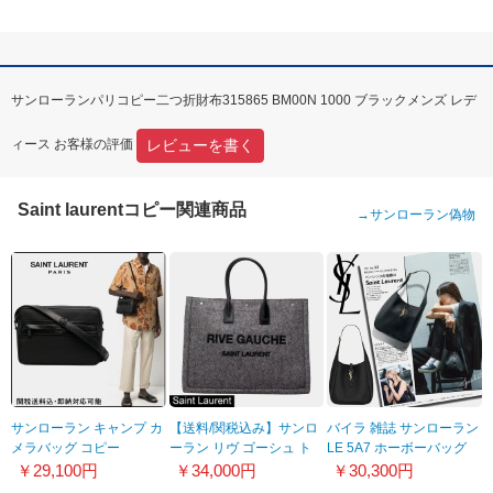
サンローランパリコピー二つ折財布315865 BM00N 1000 ブラックメンズ レデ
レビューを書く
ィース お客様の評価
Saint laurentコピー関連商品
→
サンローラン偽物
サンローラン キャンプ カ
【送料/関税込み】サンロ
バイラ 雑誌 サンローラン
メラバッグ コピー
ーラン リヴ ゴーシュ ト
LE 5A7 ホーボーバッグ
6442762NC3Z1000
ートバッグコピー
偽物スモール
￥29,100円
￥34,000円
￥30,300円
21112206
713938AAAUQ1000