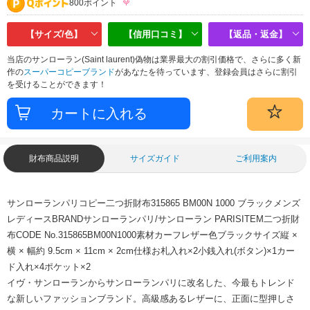
800ポイント
【サイズ/色】
【信用口コミ】
【返品・返金】
当店のサンローラン(Saint laurent)偽物は業界最大の割引価格で、さらに多く新
作の
スーパーコピーブランド
があなたを待っています、登録会員はさらに割引
を受けることができます！
財布商品説明
サイズガイド
ご利用案内
サンローランパリコピー二つ折財布315865 BM00N 1000 ブラックメンズ
レディース
BRANDサンローランパリ/サンローラン PARIS
ITEM二つ折財
布
CODE No.315865BM00N1000
素材カーフレザー
色ブラック
サイズ縦 ×
横 × 幅
約 9.5cm × 11cm × 2cm
仕様お札入れ×2
小銭入れ(ボタン)×1
カー
ド入れ×4
ポケット×2
イヴ・サンローランからサンローランパリに改名した、今最もトレンド
な新しいファッションブランド。高級感あるレザーに、正面に型押しさ