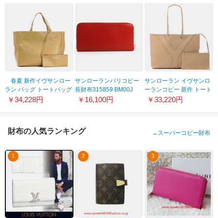
春夏 新作イヴサンロー
サンローランパリコピー
サンローラン イヴサンロ
ラン バッグ トートバッグ
長財布315859 BM00J
ーランコピー 新作 トート
YVES サンローラン
6416 MARQU
バッグ 284650 BEF1G
￥34,228円
￥16,100円
￥33,220円
SHOPPING SAINT
CLASSIQUE レッド レデ
9864
LAURE 314252
ィース
SHOPPING
財布の人気ランキング
→
スーパーコピー財布
1
2
3