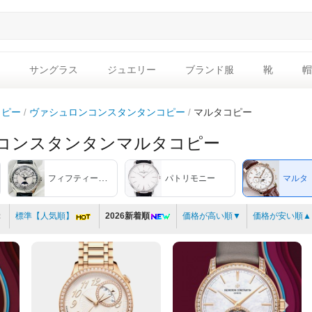
サングラス
ジュエリー
ブランド服
靴
帽
コピー
ヴァシュロンコンスタンタンコピー
マルタコピー
コンスタンタンマルタコピー
フィフティーシックス
パトリモニー
マルタ
：
標準【人気順】
2026新着順
価格が高い順▼
価格が安い順▲