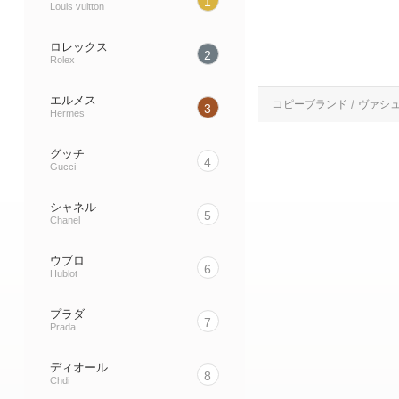
1
Louis vuitton
ロレックス
2
Rolex
エルメス
コピーブランド
ヴァシ
3
Hermes
グッチ
4
Gucci
シャネル
5
Chanel
ウブロ
6
Hublot
プラダ
7
Prada
ディオール
8
Chdi