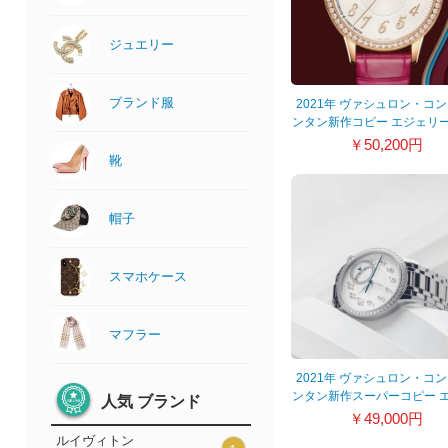
ジュエリー
ブランド服
2021年 ヴァシュロン・コ
ンタン新作コピー エジェリ
ートマティック
￥50,200円
4605F/000R_B496
靴
帽子
スマホケース
マフラー
2021年 ヴァシュロン・コ
ンタン新作スーパーコピー 
人気 ブランド
リー・オートマティッ
￥49,000円
4605F/110A_B495
ルイヴィトン