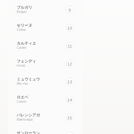
ブルガリ
9
Bvlgari
セリーヌ
10
Celine
カルティエ
11
Cartier
フェンディ
12
Fendi
ミュウミュウ
13
Miu miu
ロエベ
14
Loewe
バレンシアガ
15
Balenciaga
サンローラン