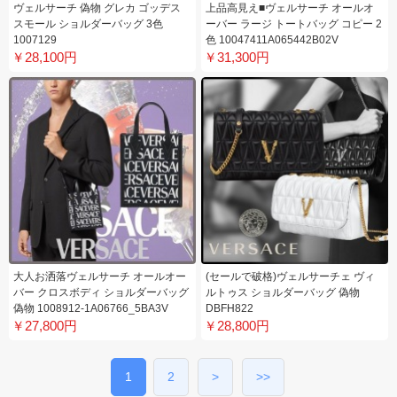
ヴェルサーチ 偽物 グレカ ゴッデス
上品高見え■ヴェルサーチ オールオ
スモール ショルダーバッグ 3色
ーバー ラージ トートバッグ コピー 2
1007129
色 10047411A065442B02V
￥28,100円
￥31,300円
大人お洒落ヴェルサーチ オールオー
(セールで破格)ヴェルサーチェ ヴィ
バー クロスボディ ショルダーバッグ
ルトゥス ショルダーバッグ 偽物
偽物 1008912-1A06766_5BA3V
DBFH822
￥27,800円
￥28,800円
1
2
>
>>