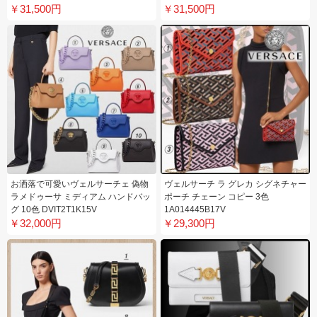
￥31,500円
￥31,500円
お洒落で可愛いヴェルサーチェ 偽物
ヴェルサーチ ラ グレカ シグネチャー
ラメドゥーサ ミディアム ハンドバッ
ポーチ チェーン コピー 3色
グ 10色 DVIT2T1K15V
1A014445B17V
￥32,000円
￥29,300円