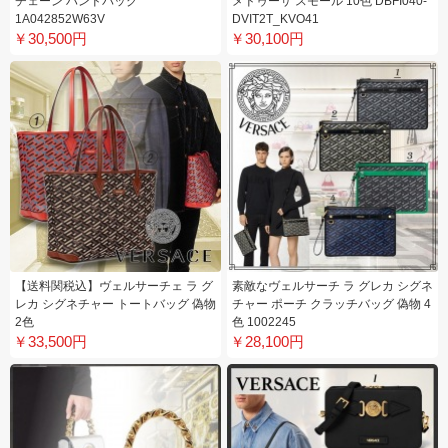
チェーン ハンドバッグ
メドゥーサ スモール 10色 DBFI040-
1A042852W63V
DVIT2T_KVO41​
￥30,500円
￥30,100円
【送料関税込】ヴェルサーチェ ラ グ
素敵なヴェルサーチ ラ グレカ シグネ
レカ シグネチャー トートバッグ 偽物
チャー ポーチ クラッチバッグ 偽物 4
2色
色 1002245
￥33,500円
￥28,100円