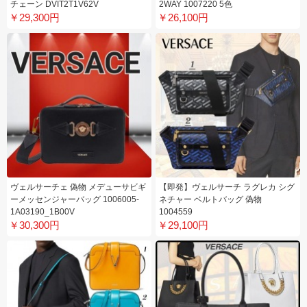
チェーン DVIT2T1V62V
2WAY 1007220 5色
￥29,300円
￥26,100円
ヴェルサーチェ 偽物 メデューサビギ
【即発】ヴェルサーチ ラグレカ シグ
ーメッセンジャーバッグ 1006005-
ネチャー ベルトバッグ 偽物
1A03190_1B00V
1004559
￥30,300円
￥29,100円