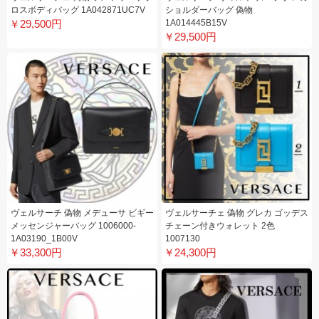
ロスボディバッグ 1A042871UC7V
ショルダーバッグ 偽物
￥29,500円
1A014445B15V
￥29,500円
ヴェルサーチ 偽物 メデューサ ビギー
ヴェルサーチェ 偽物 グレカ ゴッデス
メッセンジャーバッグ 1006000-
チェーン付きウォレット 2色
1A03190_1B00V
1007130
￥33,300円
￥24,300円