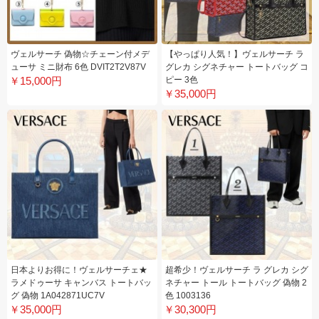
ヴェルサーチ 偽物☆チェーン付メデ
【やっぱり人気！】ヴェルサーチ ラ
ューサ ミニ財布 6色 DVIT2T2V87V
グレカ シグネチャー トートバッグ コ
￥15,000円
ピー 3色
￥35,000円
日本よりお得に！ヴェルサーチェ★
超希少！ヴェルサーチ ラ グレカ シグ
ラメドゥーサ キャンバス トートバッ
ネチャー トール トートバッグ 偽物 2
グ 偽物 1A042871UC7V
色 1003136
￥35,000円
￥30,300円