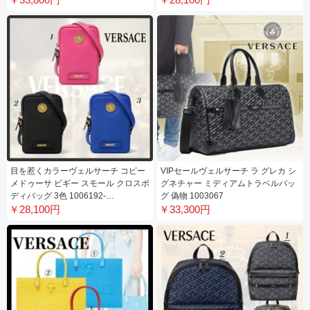
目を惹くカラーヴェルサーチ コピー
VIPセールヴェルサーチ ラ グレカ シ
メドゥーサ ビギー スモール クロスボ
グネチャー ミディアムトラベルバッ
ディバッグ 3色 1006192-
グ 偽物 1003067
￥28,100円
1A03190_1B00V
￥33,300円