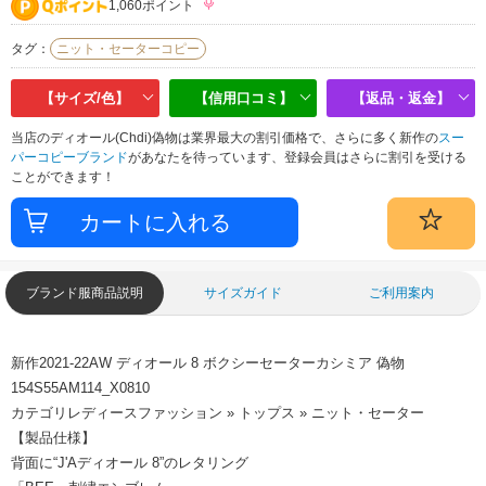
1,060ポイント
タグ：
ニット・セーターコピー
【サイズ/色】
【信用口コミ】
【返品・返金】
当店のディオール(Chdi)偽物は業界最大の割引価格で、さらに多く新作の
スー
パーコピーブランド
があなたを待っています、登録会員はさらに割引を受ける
ことができます！
ブランド服商品説明
サイズガイド
ご利用案内
新作2021-22AW ディオール 8 ボクシーセーターカシミア 偽物
154S55AM114_X0810
カテゴリレディースファッション » トップス » ニット・セーター
【製品仕様】
背面に“J'Aディオール 8”のレタリング