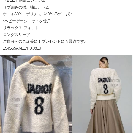
「BEE」刺繍エンブレム
リブ編みの襟、袖口、ヘム
ウール60%、ポリアミド40% (3ゲージ)*
*ヘビーゲージニットを使用
リラックス フィット
ロングスリーブ
ご自分へのご褒美に！プレゼントにも最適です♪
154S55AM114_X0810