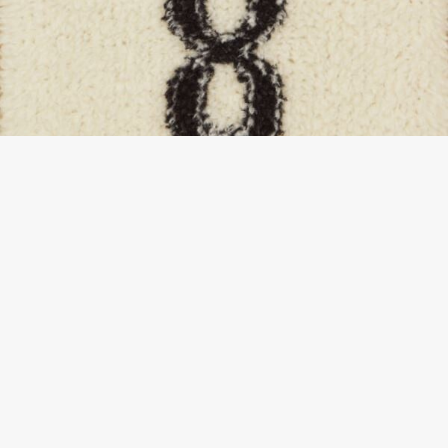
新作2021-22AW ディオール 8 ボクシーセーターカシミア 偽物
レビューを書く
154S55AM114_X0810 お客様の評価
Chdiコピー関連商品
→
ディオール偽物