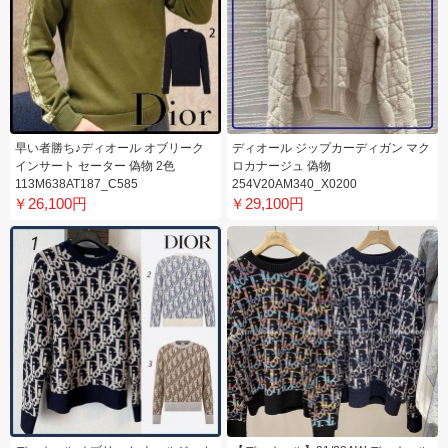
早い者勝ち♪ディオール オブリーク
ディオール ジップカーディガン マク
インサート セーター 偽物 2色
ロカナージュ 偽物
113M638AT187_C585
254V20AM340_X0200
￥26,100円
￥29,100円