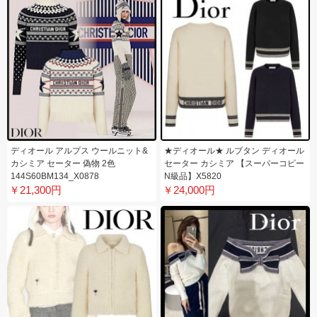
ディオール アルプス ウールニット&
★ディオール★ ルブタン ディオール
カシミア セーター 偽物 2色
セーター カシミア 【スーパーコピー
144S60BM134_X0878
N級品】X5820
￥21,300円
￥24,000円