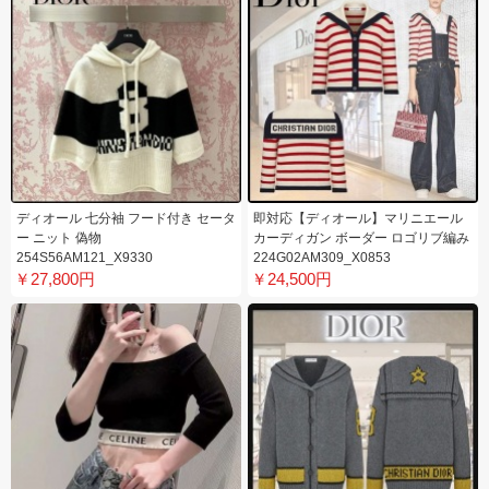
ディオール 七分袖 フード付き セータ
即対応【ディオール】マリニエール
ー ニット 偽物
カーディガン ボーダー ロゴリブ編み
254S56AM121_X9330
224G02AM309_X0853
￥27,800円
￥24,500円