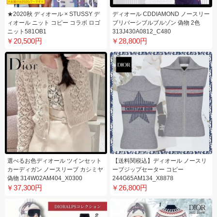
★2020秋 ディオール × STUSSY デ
ディオール CDDIAMOND ノースリー
ィオール ニット コピー コラボ ロゴ
ブリバーシブルブルゾン 偽物 2色
ニット581OB1
313J430A0812_C480
￥20,500円
￥28,800円
選べるお色ディオール ツインセット
【送料関税込】ディオール ノースリ
カーディガン ノースリーブ カシミヤ
ーブジップセーター コピー
偽物 314W02AM404_X0300
244G65AM134_X8878
￥37,300円
￥26,800円