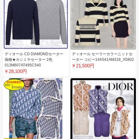
ディオール CD DIAMONDセーター
ディオール セーラーカラーニットセ
偽物★カシミヤセーター 2色
ーター コピー144S41AM318_X5802
013M607AT495C540​
￥21,500円
￥28,100円