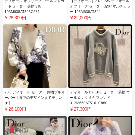
ディオール オブリーク ウールジャカ
【ディオール】21/22AW ディオール
ードセーター 偽物 3色
オブリーク セーター偽物/ マルチカラ
193M638AT393C581
ー 193M638AT344
￥28,300円
￥22,000円
23C ディオール セーター 偽物プルオ
ディオール BY ERL セーター 偽物 ウ
ーバー【背中のデザインまで美しい
ール & カシミヤブレンド
★】
313M660AT516_C880
￥26,100円
￥27,300円