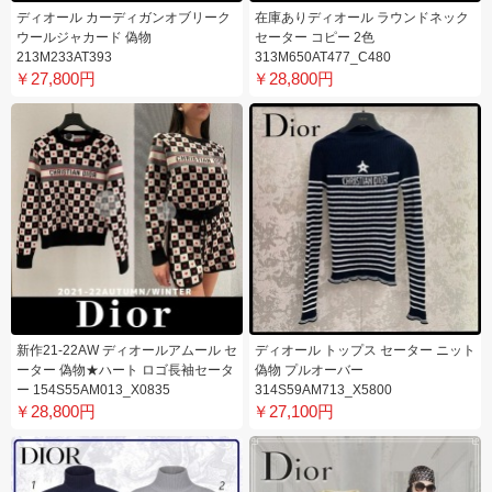
ディオール カーディガンオブリーク
在庫ありディオール ラウンドネック
ウールジャカード 偽物
セーター コピー 2色
213M233AT393
313M650AT477_C480
￥27,800円
￥28,800円
新作21-22AW ディオールアムール セ
ディオール トップス セーター ニット
ーター 偽物★ハート ロゴ長袖セータ
偽物 プルオーバー
ー 154S55AM013_X0835
314S59AM713_X5800
￥28,800円
￥27,100円