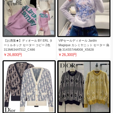
【お洒落★】ディオール BY ERL タ
VIPセールディオール Jardin
ートルネック セーター コピー 2色
Magique カシミヤニット セーター 偽
313M634AT512_C486
物 314S57AM008_X5828
￥26,800円
￥26,300円