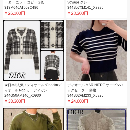
ーター ニット コピー 2色
Voyage グレー
313M646AT503C486
344S57XM141_X8825
￥26,100円
￥28,300円
★日本!!人気！ディオール*Checknデ
ディオール MARINIERE オープンバ
ィオール Pop カーディガン
ックセーター 偽物
244G50AM140_X0930
344S02AM233_X5825
￥33,300円
￥24,600円