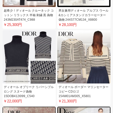
超希少！ディオール クルーネック コ
男女兼用ディオール アルプス ウール
ットン リラックス 半袖 刺繍 黒 偽物
&カシミアスタンドカラーセーター
243M230AT474_C988
偽物 244S77CM134_X8800
￥25,300円
￥28,100円
ディオール オブリーク リバーシブル
ディオール ボーダー マリンセーター
ロング スヌード偽物
コピー CDロゴ
15DOB412I099_C540
154W01AM305_X5801
￥22,000円
￥21,300円