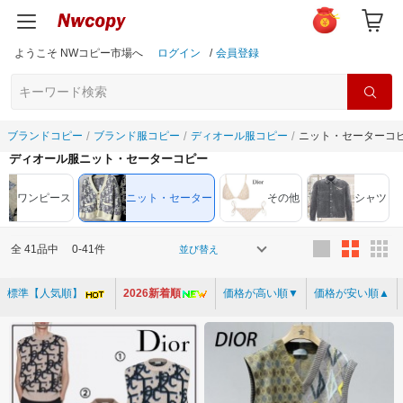
ようこそ NWコピー市場へ
ログイン
/
会員登録
ブランドコピー
ブランド服コピー
ディオール服コピー
ニット・セーターコ
ディオール服ニット・セーターコピー
ワンピース
ニット・セーター
その他
シャツ
全
41
品中
0-41件
並び替え
標準【人気順】
2026新着順
価格が高い順▼
価格が安い順▲