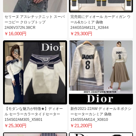
セリーヌ アスレチックニット スーパ
完売前にディオール カーディガン ウ
ーコピー クロップトップ
ール&カシミア 偽物
2A06V372N.38CR
244G53AM121_X2844
￥16,000円
￥29,300円
【モダンな魅力が特徴★】ディオー
新作2021-22AW ディオール 8 ボクシ
ル セーラーカラータイドセーター
ーセーターカシミア 偽物
154S02AM305_X5801
154S55AM114_X0810
￥25,300円
￥21,200円