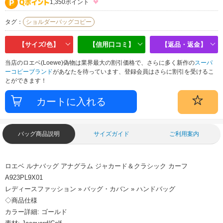
1,350ポイント
タグ：
ショルダーバッグコピー
【サイズ/色】
【信用口コミ】
【返品・返金】
当店のロエベ(Loewe)偽物は業界最大の割引価格で、さらに多く新作の
スーパ
ーコピーブランド
があなたを待っています、登録会員はさらに割引を受けるこ
とができます！
バッグ商品説明
サイズガイド
ご利用案内
ロエベ ルナバッグ アナグラム ジャカード＆クラシック カーフ
A923PL9X01
レディースファッション » バッグ・カバン » ハンドバッグ
◇商品仕様
カラー詳細: ゴールド