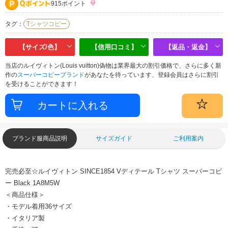
915ポイント
タグ：
Tシャツコピー
【サイズ/色】
【信用口コミ】
【返品・返金】
当店のルイヴィトン(Louis vuitton)偽物は業界最大の割引価格で、さらに多く新
作の
スーパーコピーブランド
があなたを待っています、登録会員はさらに割引
を受けることができます！
ブランド服商品説明
サイズガイド
ご利用案内
完売必至☆ルイヴィトン SINCE1854 Vディテール Tシャツ スーパーコピ
ー Black 1A8M5W
＜商品仕様＞
・モデル着用36サイズ
・イタリア製