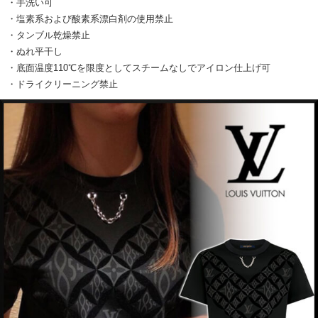
・手洗い可
・塩素系および酸素系漂白剤の使用禁止
・タンブル乾燥禁止
・ぬれ平干し
・底面温度110℃を限度としてスチームなしでアイロン仕上げ可
・ドライクリーニング禁止