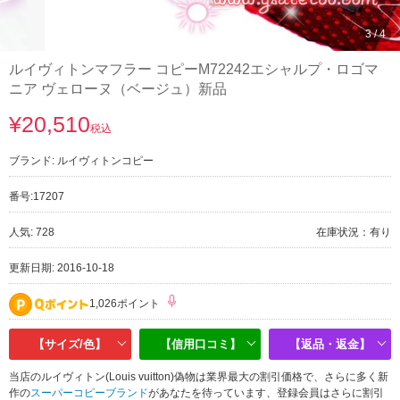
3
/
4
ルイヴィトンマフラー コピーM72242エシャルプ・ロゴマ
ニア ヴェローヌ（ベージュ）新品
¥20,510
税込
ブランド:
ルイヴィトンコピー
番号:
17207
人気: 728
在庫状況：有り
更新日期: 2016-10-18
1,026ポイント
【サイズ/色】
【信用口コミ】
【返品・返金】
当店のルイヴィトン(Louis vuitton)偽物は業界最大の割引価格で、さらに多く新
作の
スーパーコピーブランド
があなたを待っています、登録会員はさらに割引