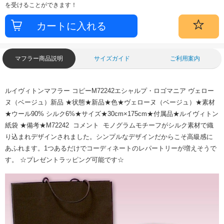
を受けることができます！
マフラー商品説明
サイズガイド
ご利用案内
ルイヴィトンマフラー コピーM72242エシャルプ・ロゴマニア ヴェロー
ヌ（ベージュ）新品 ★状態★新品★色★ヴェローヌ（ベージュ）★素材
★ウール90% シルク6%★サイズ★30cm×175cm★付属品★ルイヴィトン
紙袋 ★備考★M72242 コメント モノグラムモチーフがシルク素材で織
り込まれデザインされました。シンプルなデザインだからこそ高級感に
あふれます。1つあるだけでコーディネートのレパートリーが増えそうで
す。 ☆プレゼントラッピング可能です☆