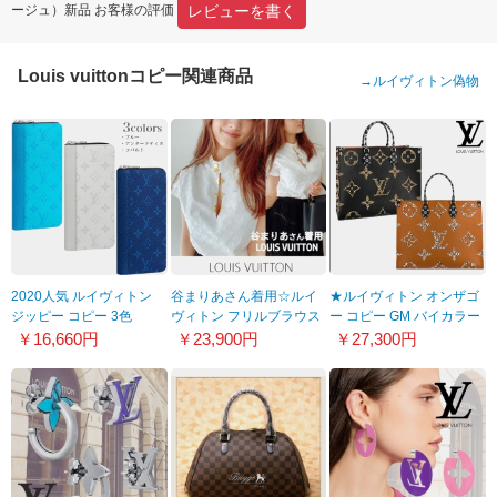
レビューを書く
ージュ）新品 お客様の評価
Louis vuittonコピー関連商品
→
ルイヴィトン偽物
2020人気 ルイヴィトン
谷まりあさん着用☆ルイ
★ルイヴィトン オンザゴ
ジッピー コピー 3色
ヴィトン フリルブラウス
ー ​コピー GM バイカラー
M30446 M30447
偽物☆トップス 上品♪お
トートバッグ/希少
￥16,660円
￥23,900円
￥27,300円
M30467 モノグラム レザ
洒落! 1A5M05
☆M446741
ー ラウンドファスナー長
財布