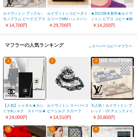
ルイヴィトン ブックル・
ルイヴィトンコピーダミ
★2021秋冬新作★ルイヴ
モノグラム ビーズ ピアス
エリベラMM ハンドバッ
ィトン ピアス コピー★鮮
コピー M00320
グ N41434
やか 大胆 ピアス MP3075
￥14,700円
￥29,700円
￥14,250円
マフラーの人気ランキング
→
スーパーコピーマフラー
1
2
3
【人気】シャネル★カシ
ルイヴィトン スーパーコ
大人気！ルイヴィトン プ
ミヤ&シルク ストール★
ピーシルク スカーフ
レッド・LV チェックメイ
すぐ届く！ A52032
WJLV026-2
ト ブランケット コピー 2
￥24,000円
￥14,510円
￥20,800円
X01249 C2666/C2677
色 M77861
4
5
6