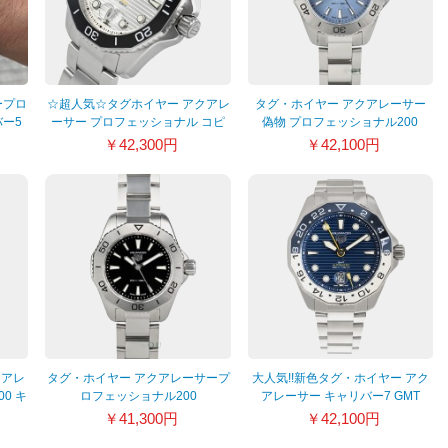
ープロ
☆超人気☆タグホイヤー アクアレ
タグ・ホイヤー アクアレーサー
バー5
ーサー プロフェッショナル コピ
偽物 プロフェッショナル200
197
ー 300 WBP201C.BA0632
WBP1415.BA0622
￥42,300円
￥42,100円
クアレ
タグ・ホイヤー アクアレーサープ
大人気!!新色タグ・ホイヤー アク
0 キ
ロフェッショナル200
アレーサー キャリバー7 GMT
26
WBP1410.BA0622
WBP2010.BA0632
￥41,300円
￥42,100円