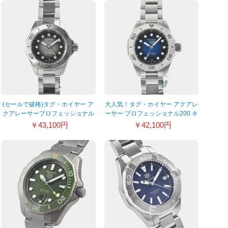
(セールで破格)タグ・ホイヤー ア
大人気！タグ・ホイヤー アクアレ
クアレーサープロフェッショナル
ーサー プロフェッショナル200 キ
200 キャリバー9
ャリバー9 WBP2411.BA0622
￥43,100円
￥42,100円
WBP2410.BA0622