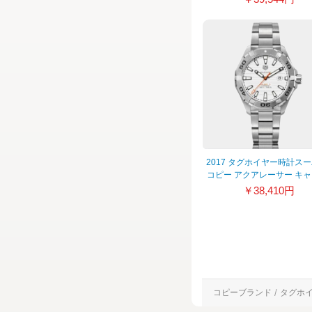
2017 タグホイヤー時計ス
コピー アクアレーサー キ
ー5 WAY2013.BA0927
￥38,410円
コピーブランド
タグホ