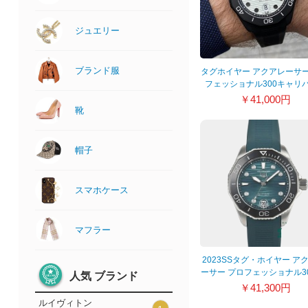
ジュエリー
ブランド服
タグホイヤー アクアレーサ
フェッショナル300キャリ
リミテッド WBP201D.FT6
￥41,000円
靴
帽子
スマホケース
マフラー
2023SSタグ・ホイヤー ア
ーサー プロフェッショナル30
人気 ブランド
ャリバー5 WBP231G.FT62
￥41,300円
ルイヴィトン