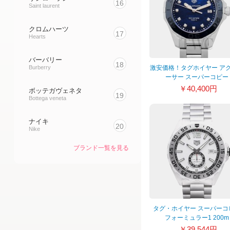
16
Saint laurent
クロムハーツ
17
Hearts
バーバリー
18
激安価格！タグホイヤー ア
Burberry
ーサー スーパーコピー
WAY131L.BA0748
￥40,400円
ボッテガヴェネタ
19
Bottega veneta
ナイキ
20
Nike
ブランド一覧を見る
タグ・ホイヤー スーパーコ
フォーミュラー1 200m
WAZ2013.BA0842
￥39,544円