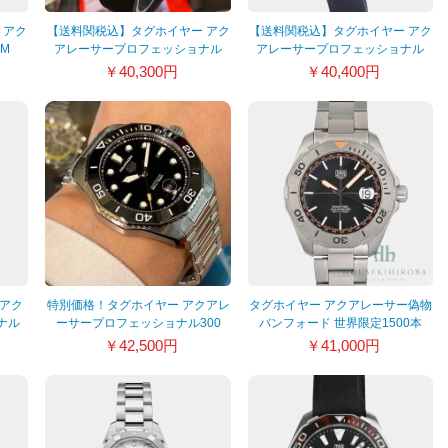
 アク
【送料関税込】タグホイヤー アク
【送料関税込】タグホイヤー アク
0M
アレーサープロフェッショナル
アレーサープロフェッショナル
300キャリバー5
300キャリバー5
￥40,300円
￥40,400円
WBP201A.FT6197
WBP201B.FT6198
 アク
特別価格！タグホイヤー アクアレ
タグホイヤー アクアレーサー偽物
ナル
ーサープロフェッショナル300
バンフォード 世界限定1500本
WBP201A.BA0632
WAY208F.BF0638
￥42,500円
￥41,000円