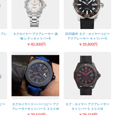
クアレ
タグホイヤー アクアレーサー 偽
2020新作 タグ・ホイヤーコピー
物 レディキャリバー9
アクアレーサー キャリバー5
WBD2320.BA0740
300M WAY201N.FT6177
￥40,000円
￥39,800円
ピー
タグホイヤースーパーコピー アク
タグ・ホイヤー アクアレーサー
アレーサーキャリバー５ ３００Ｍ
キャリバー５ ３００Ｍ
WAY208B.FC6382
WAY208A.FC6381
￥39,544円
￥39,418円