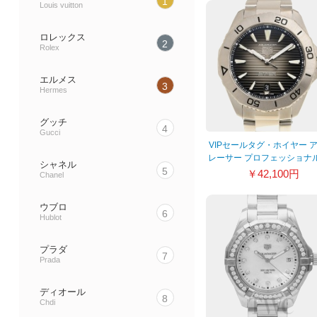
1
Louis vuitton
ロレックス
2
Rolex
エルメス
3
Hermes
グッチ
4
Gucci
VIPセールタグ・ホイヤー 
レーサー プロフェッショナル
シャネル
キャリバー5 WBP2110.BA0
5
￥42,100円
Chanel
ウブロ
6
Hublot
プラダ
7
Prada
ディオール
8
Chdi