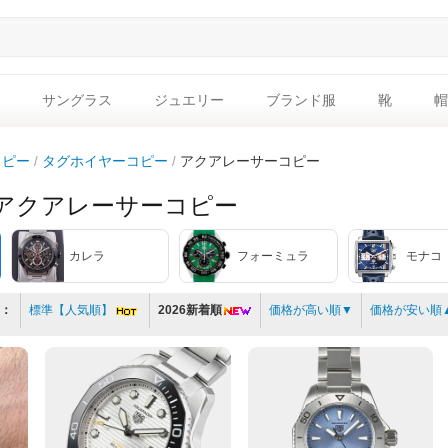
サングラス
ジュエリー
ブランド服
靴
帽
コピー
タグホイヤーコピー
アクアレーサーコピー
アクアレーサーコピー
カレラ
フォーミュラ
モナコ
：
標準【人気順】
2026新着順
価格が高い順▼
価格が安い順