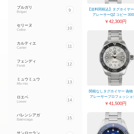
ブルガリ
【送料関税込】タグホイヤー
9
Bvlgari
アレーサーQZ コピー 30
WBD131C.BA0748
￥42,300円
セリーヌ
10
Celine
カルティエ
11
Cartier
フェンディ
12
Fendi
ミュウミュウ
13
Miu miu
関税なしタグホイヤー 偽物
アレーサープロフェッショ
ロエベ
14
Loewe
300キャリバー5
￥41,500円
WBP231C.BA0626
バレンシアガ
15
Balenciaga
サンローラン