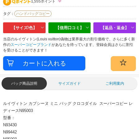
1,555ポイント
タグ：
ハンドバッグコピー
【サイズ/色】
【信用口コミ】
【返品・返金】
当店のルイヴィトン(Louis vuitton)偽物は業界最大の割引価格で、さらに多く新
作の
スーパーコピーブランド
があなたを待っています、登録会員はさらに割引
を受けることができます！
バッグ商品説明
サイズガイド
ご利用案内
ルイヴィトン カプシーヌ ミニ バッグ クロコダイル スーパーコピー レ
ディースN95003
型番：
N93430
N99442